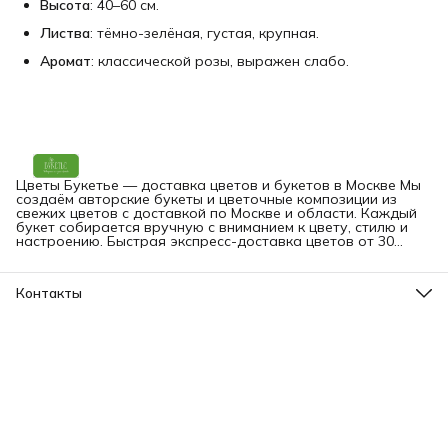
Высота
: 40–60 см.
Листва
: тёмно-зелёная, густая, крупная.
Аромат
: классической розы, выражен слабо.
Цветы Букетье — доставка цветов и букетов в Москве Мы
создаём авторские букеты и цветочные композиции из
свежих цветов с доставкой по Москве и области. Каждый
букет собирается вручную с вниманием к цвету, стилю и
настроению. Быстрая экспресс-доставка цветов от 30
минут — на дом, в офис или прямо получателю. Вы можете
заказать букет онлайн в любое время.
Контакты
Адрес
Москва, Малая Грузинская 3-9
Телефон
8 (903) 561-09-09
Режим работы
пн-вс: 09:00-24:00
Эл. почта
bouquetier@yandex.ru