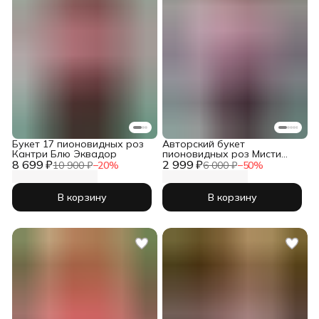
Букет 17 пионовидных роз
Авторский букет
Кантри Блю Эквадор
пионовидных роз Мисти
8 699 ₽
2 999 ₽
Баблс с гортензией
10 900 ₽
−
20
%
6 000 ₽
−
50
%
В корзину
В корзину