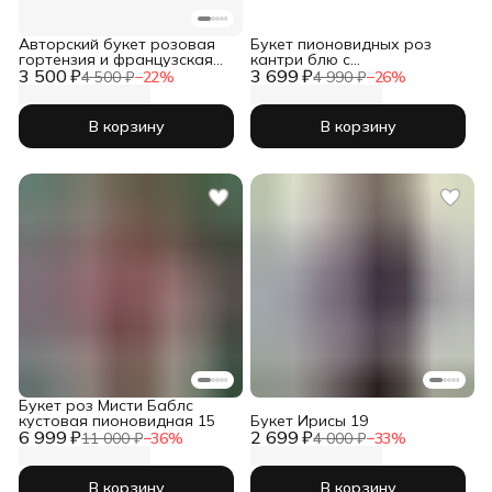
Авторский букет розовая
Букет пионовидных роз
гортензия и французская
кантри блю с
3 500 ₽
роза белая
3 699 ₽
альстромериями
4 500 ₽
−
22
%
4 990 ₽
−
26
%
В корзину
В корзину
Букет роз Мисти Баблс
кустовая пионовидная 15
Букет Ирисы 19
6 999 ₽
2 699 ₽
11 000 ₽
−
36
%
4 000 ₽
−
33
%
В корзину
В корзину