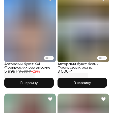
Авторский букет XXL
Авторский букет белых
Французских роз высокие
Французских роз и
5 999 ₽
3 500 ₽
Гортензия
8 500 ₽
−
29
%
В корзину
В корзину