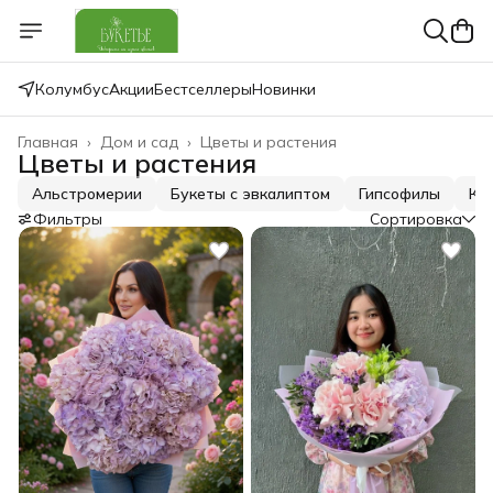
Колумбус
Акции
Бестселлеры
Новинки
Главная
›
Дом и сад
›
Цветы и растения
Цветы и растения
Альстромерии
Букеты с эвкалиптом
Гипсофилы
Ку
Фильтры
Сортировка