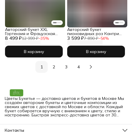
Авторский букет XXL
Авторский букет
Гортензия и Фрацузская
пионовидных роз Кантри
8 499 ₽
Роза
3 599 ₽
Блю с альстромериями
12 999 ₽
−
35
%
7 890 ₽
−
54
%
В корзину
В корзину
1
2
3
4
Цветы Букетье — доставка цветов и букетов в Москве Мы
создаём авторские букеты и цветочные композиции из
свежих цветов с доставкой по Москве и области. Каждый
букет собирается вручную с вниманием к цвету, стилю и
настроению. Быстрая экспресс-доставка цветов от 30
минут — на дом, в офис или прямо получателю. Вы можете
заказать букет онлайн в любое время.
Контакты