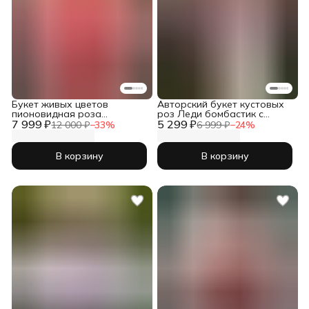
Букет живых цветов
Авторский букет кустовых
пионовидная роза
роз Леди бомбастик с
7 999 ₽
Мандарин Экспрешн
5 299 ₽
гортензиями
12 000 ₽
−
33
%
6 999 ₽
−
24
%
В корзину
В корзину