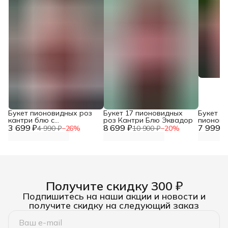
Букет пионовидных роз
Букет 17 пионовидных
Букет ж
кантри блю с
роз Кантри Блю Эквадор
пионови
3 699 ₽
альстромериями
8 699 ₽
7 999 ₽
Мандари
4 990 ₽
−
26
%
10 900 ₽
−
20
%
Получите скидку 300 ₽
Подпишитесь на наши акции и новости и
получите скидку на следующий заказ