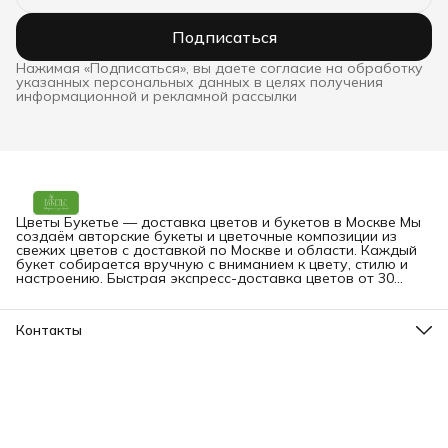
Подписаться
Нажимая «Подписаться», вы даете согласие на обработку
указанных персональных данных в целях получения
информационной и рекламной рассылки
Цветы Букетье — доставка цветов и букетов в Москве Мы
создаём авторские букеты и цветочные композиции из
свежих цветов с доставкой по Москве и области. Каждый
букет собирается вручную с вниманием к цвету, стилю и
настроению. Быстрая экспресс-доставка цветов от 30
минут — на дом, в офис или прямо получателю. Вы можете
заказать букет онлайн в любое время.
Контакты
Адрес
Москва, Малая Грузинская 3-9
Телефон
8 (903) 561-09-09
Режим работы
пн-вс: 09:00-24:00
Эл. почта
bouquetier@yandex.ru