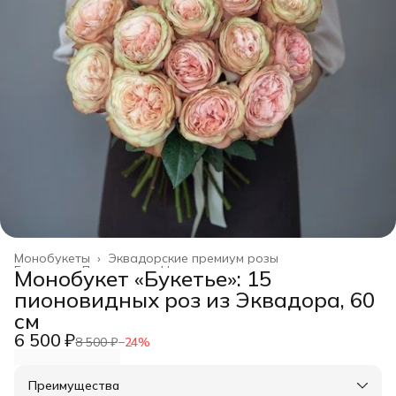
Монобукеты
›
Эквадорские премиум розы
Главная
›
Дом и сад
›
Цветы и растения
›
Монобукет «Букетье»: 15
пионовидных роз из Эквадора, 60
см
6 500 ₽
8 500 ₽
−
24
%
Преимущества