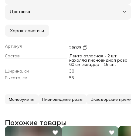
Оплата частями в Сплит
Доставка в пункты выдачи или до двери
Доставка
Удобный возврат
Характеристики
Артикул
26023
Состав
Лента атласная - 2 шт.
кахалла пионовидная роза
60 см эквадор - 15 шт.
Ширина, см
30
Высота, см
55
Монобукеты
Пионовидные розы
Эквадорские премиу
Похожие товары