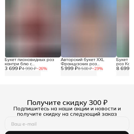
Букет пионовидных роз
Авторский букет XXL
Букет 1
кантри блю с
Французских роз
роз Кан
3 699 ₽
альстромериями
5 999 ₽
высокие
8 699 ₽
4 990 ₽
−
26
%
8 500 ₽
−
29
%
Получите скидку 300 ₽
Подпишитесь на наши акции и новости и
получите скидку на следующий заказ