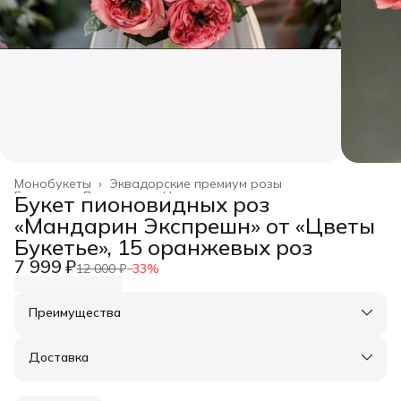
Монобукеты
›
Эквадорские премиум розы
Главная
›
Дом и сад
›
Цветы и растения
›
Букет пионовидных роз
«Мандарин Экспрешн» от «Цветы
Букетье», 15 оранжевых роз
7 999 ₽
12 000 ₽
−
33
%
Преимущества
Оплата частями в Сплит
Доставка в пункты выдачи или до двери
Доставка
Удобный возврат