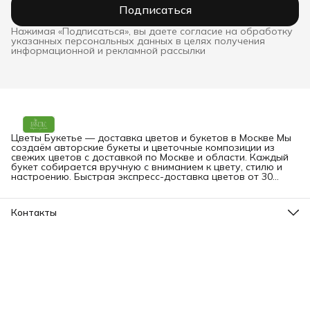
Подписаться
Нажимая «Подписаться», вы даете согласие на обработку
указанных персональных данных в целях получения
информационной и рекламной рассылки
Цветы Букетье — доставка цветов и букетов в Москве Мы
создаём авторские букеты и цветочные композиции из
свежих цветов с доставкой по Москве и области. Каждый
букет собирается вручную с вниманием к цвету, стилю и
настроению. Быстрая экспресс-доставка цветов от 30
минут — на дом, в офис или прямо получателю. Вы можете
заказать букет онлайн в любое время.
Контакты
Адрес
Москва, Малая Грузинская 3-9
Телефон
8 (903) 561-09-09
Режим работы
пн-вс: 09:00-24:00
Эл. почта
bouquetier@yandex.ru