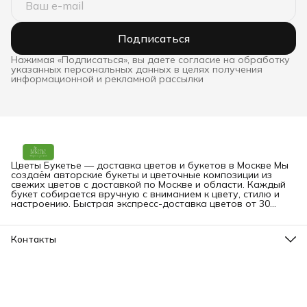
Подписаться
Нажимая «Подписаться», вы даете согласие на обработку
указанных персональных данных в целях получения
информационной и рекламной рассылки
Цветы Букетье — доставка цветов и букетов в Москве Мы
создаём авторские букеты и цветочные композиции из
свежих цветов с доставкой по Москве и области. Каждый
букет собирается вручную с вниманием к цвету, стилю и
настроению. Быстрая экспресс-доставка цветов от 30
минут — на дом, в офис или прямо получателю. Вы можете
заказать букет онлайн в любое время.
Контакты
Адрес
Москва, Малая Грузинская 3-9
Телефон
8 (903) 561-09-09
Режим работы
пн-вс: 09:00-24:00