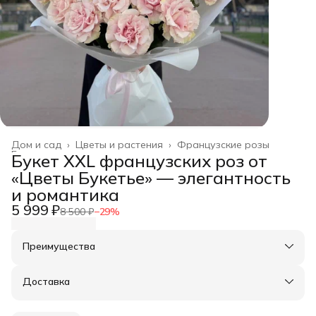
Дом и сад
›
Цветы и растения
›
Французские розы
Главная
›
Букет XXL французских роз от
«Цветы Букетье» — элегантность
и романтика
5 999 ₽
8 500 ₽
−
29
%
Преимущества
Оплата частями в Сплит
Доставка в пункты выдачи или до двери
Доставка
Удобный возврат