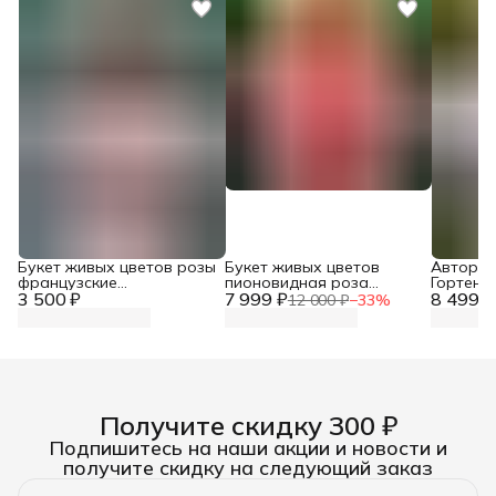
Букет живых цветов розы
Букет живых цветов
Авторск
французские
пионовидная роза
Гортенз
3 500 ₽
пионовидные
7 999 ₽
Мандарин Экспрешн
8 499 ₽
Роза
12 000 ₽
−
33
%
Получите скидку 300 ₽
Подпишитесь на наши акции и новости и
получите скидку на следующий заказ