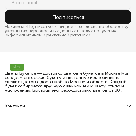
Подписаться
Нажимая «Подписаться», вы даете согласие на обработку
указанных персональных данных в целях получения
информационной и рекламной рассылки
Цветы Букетье — доставка цветов и букетов в Москве Мы
создаём авторские букеты и цветочные композиции из
свежих цветов с доставкой по Москве и области. Каждый
букет собирается вручную с вниманием к цвету, стилю и
настроению. Быстрая экспресс-доставка цветов от 30
минут — на дом, в офис или прямо получателю. Вы можете
заказать букет онлайн в любое время.
Контакты
Адрес
Москва, Малая Грузинская 3-9
Телефон
8 (903) 561-09-09
Режим работы
пн-вс: 09:00-24:00