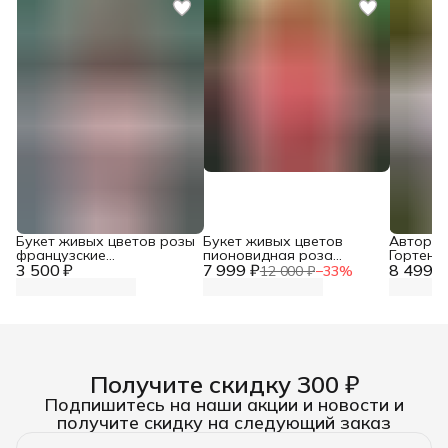
Букет живых цветов розы
Букет живых цветов
Авторск
французские
пионовидная роза
Гортенз
3 500 ₽
пионовидные
7 999 ₽
Мандарин Экспрешн
8 499 ₽
Роза
12 000 ₽
−
33
%
Получите скидку 300 ₽
Подпишитесь на наши акции и новости и
получите скидку на следующий заказ