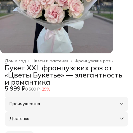
Дом и сад
›
Цветы и растения
›
Французские розы
Главная
›
Букет XXL французских роз от
«Цветы Букетье» — элегантность
и романтика
5 999 ₽
8 500 ₽
−
29
%
Преимущества
Оплата частями в Сплит
Доставка в пункты выдачи или до двери
Доставка
Удобный возврат