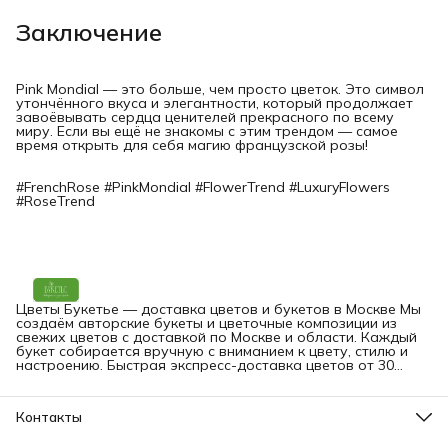
Заключение
Pink Mondial — это больше, чем просто цветок. Это символ
утончённого вкуса и элегантности, который продолжает
завоёвывать сердца ценителей прекрасного по всему
миру. Если вы ещё не знакомы с этим трендом — самое
время открыть для себя магию французской розы!
#FrenchRose #PinkMondial #FlowerTrend #LuxuryFlowers
#RoseTrend
Цветы Букетье — доставка цветов и букетов в Москве Мы
создаём авторские букеты и цветочные композиции из
свежих цветов с доставкой по Москве и области. Каждый
букет собирается вручную с вниманием к цвету, стилю и
настроению. Быстрая экспресс-доставка цветов от 30
минут — на дом, в офис или прямо получателю. Вы можете
заказать букет онлайн в любое время.
Контакты
Адрес