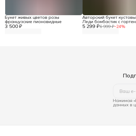
Букет живых цветов розы
Авторский букет кустовы
французские пионовидные
Леди бомбастик с горте
3 500 ₽
5 299 ₽
6 999 ₽
−
24
%
Подп
Нажимая «
данных в 