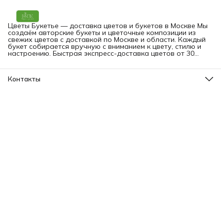
Цветы Букетье — доставка цветов и букетов в Москве Мы
создаём авторские букеты и цветочные композиции из
свежих цветов с доставкой по Москве и области. Каждый
букет собирается вручную с вниманием к цвету, стилю и
настроению. Быстрая экспресс-доставка цветов от 30
минут — на дом, в офис или прямо получателю. Вы можете
заказать букет онлайн в любое время.
Контакты
Адрес
Москва, Малая Грузинская 3-9
Телефон
8 (903) 561-09-09
Режим работы
пн-вс: 09:00-24:00
Эл. почта
bouquetier@yandex.ru