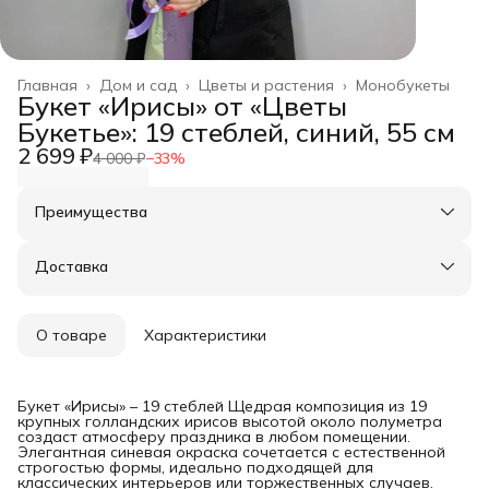
Главная
›
Дом и сад
›
Цветы и растения
›
Монобукеты
Букет «Ирисы» от «Цветы
Букетье»: 19 стеблей, синий, 55 см
2 699 ₽
4 000 ₽
−
33
%
Преимущества
Оплата частями в Сплит
Доставка в пункты выдачи или до двери
Доставка
Удобный возврат
О товаре
Характеристики
Букет «Ирисы» – 19 стеблей Щедрая композиция из 19
крупных голландских ирисов высотой около полуметра
создаст атмосферу праздника в любом помещении.
Элегантная синевая окраска сочетается с естественной
строгостью формы, идеально подходящей для
классических интерьеров или торжественных случаев.