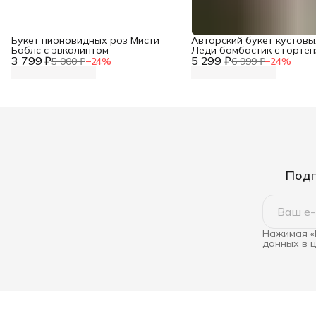
Букет пионовидных роз Мисти
Авторский букет кустовы
Баблс с эвкалиптом
Леди бомбастик с горте
3 799 ₽
5 299 ₽
5 000 ₽
−
24
%
6 999 ₽
−
24
%
Подп
Нажимая «
данных в 