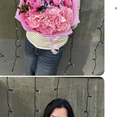
Х
Ш
В