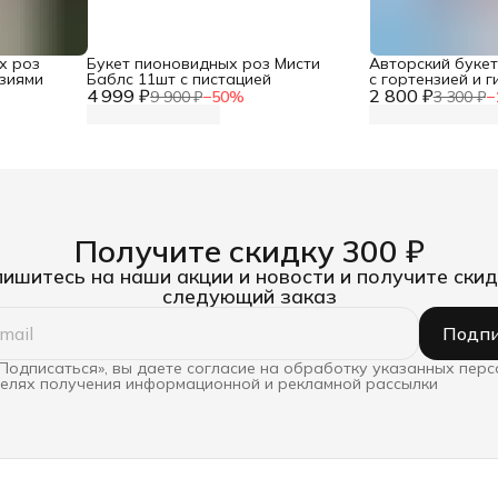
х роз
Букет пионовидных роз Мисти
Авторский буке
нзиями
Баблс 11шт с пистацией
с гортензией и 
4 999 ₽
2 800 ₽
9 900 ₽
−
50
%
3 300 ₽
−
Получите скидку 300 ₽
ишитесь на наши акции и новости и получите скид
следующий заказ
Подпи
Подписаться», вы даете согласие на обработку указанных пер
целях получения информационной и рекламной рассылки