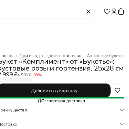
лавная
›
Дом и сад
›
Цветы и растения
›
Авторские букеты
Букет «Комплимент» от «Букетье»:
кустовые розы и гортензия, 25х28 см
2 999 ₽
4 500 ₽
−
33
%
Добавить в корзину
Бесплатная доставка
Преимущества
Оплата частями в Сплит
Доставка
Доставка в пункты выдачи или до двери