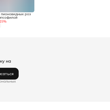
т пионовидных роз
гипсофилой
15
%
ку на
саться
сональных