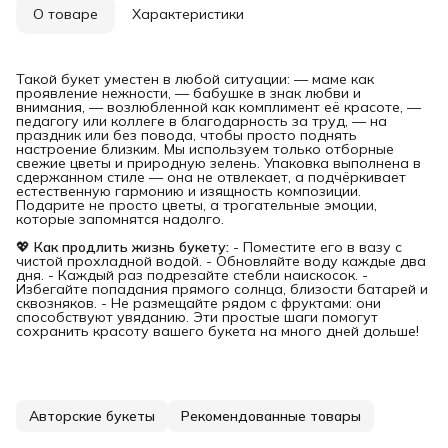
О товаре
Характеристики
Такой букет уместен в любой ситуации: — маме как
проявление нежности, — бабушке в знак любви и
внимания, — возлюбленной как комплимент её красоте, —
педагогу или коллеге в благодарность за труд, — на
праздник или без повода, чтобы просто поднять
настроение близким. Мы используем только отборные
свежие цветы и природную зелень. Упаковка выполнена в
сдержанном стиле — она не отвлекает, а подчёркивает
естественную гармонию и изящность композиции.
Подарите не просто цветы, а трогательные эмоции,
которые запомнятся надолго.
💖
Как продлить жизнь букету:
- Поместите его в вазу с
чистой прохладной водой. - Обновляйте воду каждые два
дня. - Каждый раз подрезайте стебли наискосок. -
Избегайте попадания прямого солнца, близости батарей и
сквозняков. - Не размещайте рядом с фруктами: они
способствуют увяданию. Эти простые шаги помогут
сохранить красоту вашего букета на много дней дольше!
Авторские букеты
Рекомендованные товары