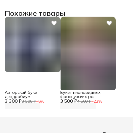
Похожие товары
Авторский букет
Букет пионовидных
дендробиум
французских роз,
3 300 ₽
3 500 ₽
гортензии, альстромерии
3 500 ₽
−
6
%
4 500 ₽
−
22
%
и гипсофилы