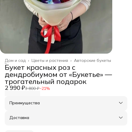
Дом и сад
›
Цветы и растения
›
Авторские букеты
Главная
›
Букет красных роз с
дендробиумом от «Букетье» —
трогательный подарок
2 990 ₽
3 800 ₽
−
21
%
Преимущества
Оплата частями в Сплит
Доставка в пункты выдачи или до двери
Доставка
Удобный возврат