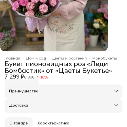
Главная
›
Дом и сад
›
Цветы и растения
›
Монобукеты
Букет пионовидных роз «Леди
Бомбастик» от «Цветы Букетье»
7 299 ₽
8 900 ₽
−
18
%
Преимущества
Оплата частями в Сплит
Доставка в пункты выдачи или до двери
Доставка
Удобный возврат
О товаре
Характеристики