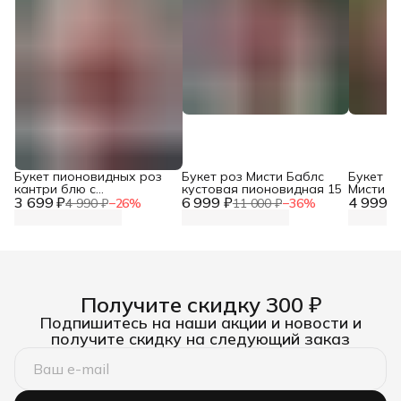
Букет пионовидных роз
Букет роз Мисти Баблс
Букет п
кантри блю с
кустовая пионовидная 15
Мисти Б
3 699 ₽
альстромериями
6 999 ₽
4 999 ₽
пистаци
4 990 ₽
−
26
%
11 000 ₽
−
36
%
Получите скидку 300 ₽
Подпишитесь на наши акции и новости и
получите скидку на следующий заказ