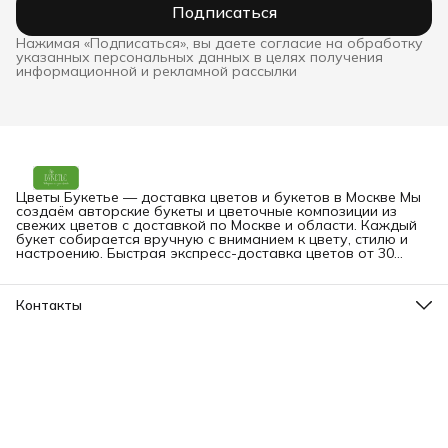
Подписаться
Нажимая «Подписаться», вы даете согласие на обработку
указанных персональных данных в целях получения
информационной и рекламной рассылки
Цветы Букетье — доставка цветов и букетов в Москве Мы
создаём авторские букеты и цветочные композиции из
свежих цветов с доставкой по Москве и области. Каждый
букет собирается вручную с вниманием к цвету, стилю и
настроению. Быстрая экспресс-доставка цветов от 30
минут — на дом, в офис или прямо получателю. Вы можете
заказать букет онлайн в любое время.
Контакты
Адрес
Москва, Малая Грузинская 3-9
Телефон
8 (903) 561-09-09
Режим работы
пн-вс: 09:00-24:00
Эл. почта
bouquetier@yandex.ru