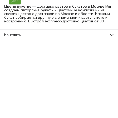
Цветы Букетье — доставка цветов и букетов в Москве Мы
создаём авторские букеты и цветочные композиции из
свежих цветов с доставкой по Москве и области. Каждый
букет собирается вручную с вниманием к цвету, стилю и
настроению. Быстрая экспресс-доставка цветов от 30
минут — на дом, в офис или прямо получателю. Вы можете
заказать букет онлайн в любое время.
Контакты
Адрес
Москва, Малая Грузинская 3-9
Телефон
8 (903) 561-09-09
Режим работы
пн-вс: 09:00-24:00
Эл. почта
bouquetier@yandex.ru