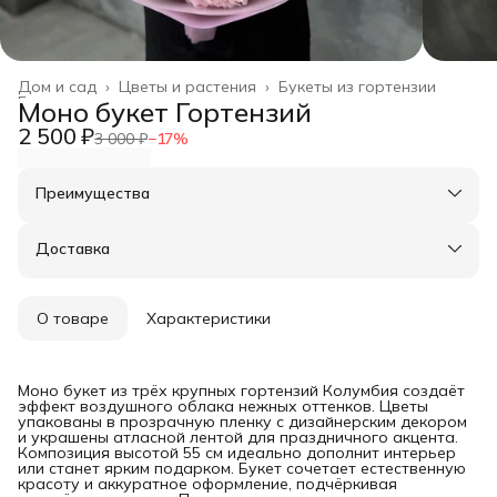
Дом и сад
›
Цветы и растения
›
Букеты из гортензии
Главная
›
Моно букет Гортензий
2 500 ₽
3 000 ₽
−
17
%
Преимущества
Оплата частями в Сплит
Доставка в пункты выдачи или до двери
Доставка
Удобный возврат
О товаре
Характеристики
Моно букет из трёх крупных гортензий Колумбия создаёт
эффект воздушного облака нежных оттенков. Цветы
упакованы в прозрачную пленку с дизайнерским декором
и украшены атласной лентой для праздничного акцента.
Композиция высотой 55 см идеально дополнит интерьер
или станет ярким подарком. Букет сочетает естественную
красоту и аккуратное оформление, подчёркивая