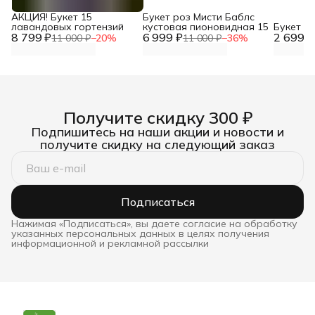
АКЦИЯ! Букет 15
Букет роз Мисти Баблс
лавандовых гортензий
кустовая пионовидная 15
Букет И
8 799 ₽
6 999 ₽
2 699 ₽
11 000 ₽
−
20
%
11 000 ₽
−
36
%
Получите скидку 300 ₽
Подпишитесь на наши акции и новости и
получите скидку на следующий заказ
Подписаться
Нажимая «Подписаться», вы даете согласие на обработку
указанных персональных данных в целях получения
информационной и рекламной рассылки