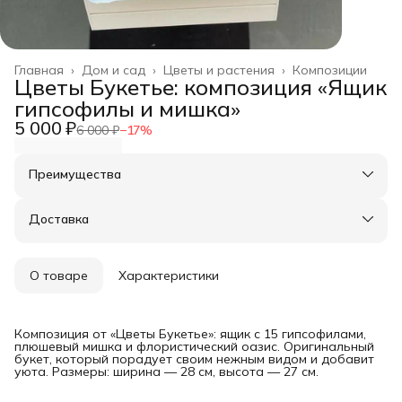
Главная
›
Дом и сад
›
Цветы и растения
›
Композиции
Цветы Букетье: композиция «Ящик
гипсофилы и мишка»
5 000 ₽
6 000 ₽
−
17
%
Преимущества
Оплата частями в Сплит
Доставка в пункты выдачи или до двери
Доставка
Удобный возврат
О товаре
Характеристики
Композиция от «Цветы Букетье»: ящик с 15 гипсофилами,
плюшевый мишка и флористический оазис. Оригинальный
букет, который порадует своим нежным видом и добавит
уюта. Размеры: ширина — 28 см, высота — 27 см.