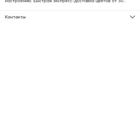
настроению. Быстрая экспресс-доставка цветов от 30
минут — на дом, в офис или прямо получателю. Вы можете
заказать букет онлайн в любое время.
Контакты
Адрес
Москва, Малая Грузинская 3-9
Телефон
8 (903) 561-09-09
Режим работы
пн-вс: 09:00-24:00
Эл. почта
bouquetier@yandex.ru